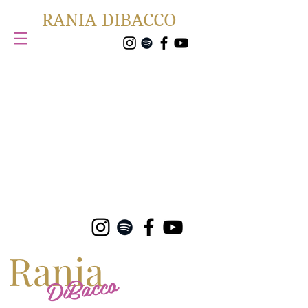
RANIA DIBACCO
Rania
DiBacco